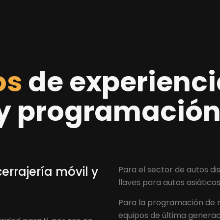
os
de experienci
 y programación
errajería móvil
y
Para el sector de autos d
llaves para autos asiático
Para la programación de 
equipos de última generac