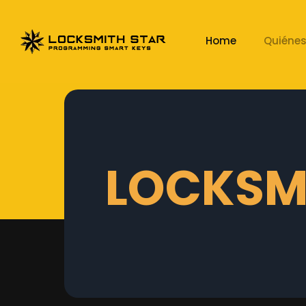
Home
Quiéne
LOCKSMI