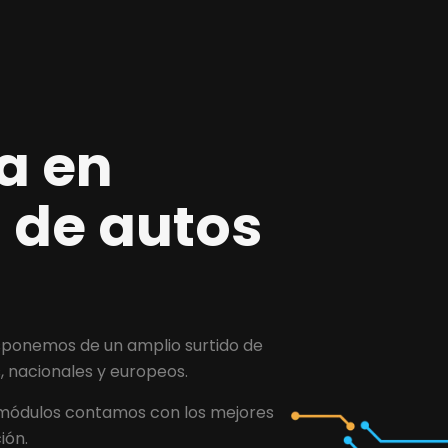
a en
 de autos
isponemos de un amplio surtido de
s, nacionales y europeos.
módulos contamos con los mejores
ión.