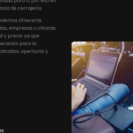
idad para ti, por eso en
cia de cerrajería.
podemos ofrecerte
das, empresas u oficinas.
d y precio ya que
neración para la
plicados, aperturas y
es