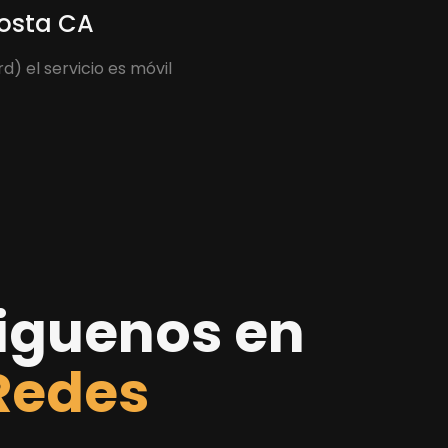
Costa CA
) el servicio es móvil
iguenos en
Redes