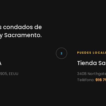
os condados de
 y Sacramento.
N
PUEDES LOCAL
A
Tienda S
93905, EEUU
3408 Northgate
Teléfono:
916 