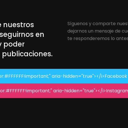
e nuestros
Síguenos y comparte nues
dejarnos un mensaje de cu
 seguirnos en
te responderemos lo antes p
y poder
 publicaciones.
or:#FFFFFF!important;" aria-hidden="true"></i>
Facebook
lor:#FFFFFF!important;" aria-hidden="true"></i>
Instagra